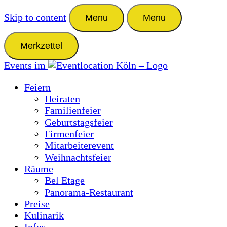
Skip to content
Menu
Menu
Merkzettel
Events im
Feiern
Heiraten
Familienfeier
Geburtstagsfeier
Firmenfeier
Mitarbeiterevent
Weihnachtsfeier
Räume
Bel Etage
Panorama-Restaurant
Preise
Kulinarik