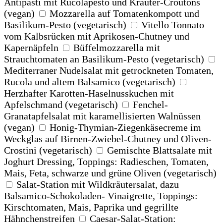
Antipasti mit Rucolapesto und Kräuter-Croûtons
(vegan)
Mozzarella auf Tomatenkompott und
Basilikum-Pesto (vegetarisch)
Vitello Tonnato
vom Kalbsrücken mit Aprikosen-Chutney und
Kapernäpfeln
Büffelmozzarella mit
Strauchtomaten an Basilikum-Pesto (vegetarisch)
Mediterraner Nudelsalat mit getrockneten Tomaten,
Rucola und altem Balsamico (vegetarisch)
Herzhafter Karotten-Haselnusskuchen mit
Apfelschmand (vegetarisch)
Fenchel-
Granatapfelsalat mit karamellisierten Walnüssen
(vegan)
Honig-Thymian-Ziegenkäsecreme im
Weckglas auf Birnen-Zwiebel-Chutney und Oliven-
Crostini (vegetarisch)
Gemischte Blattsalate mit
Joghurt Dressing, Toppings: Radieschen, Tomaten,
Mais, Feta, schwarze und grüne Oliven (vegetarisch)
Salat-Station mit Wildkräutersalat, dazu
Balsamico-Schokoladen- Vinaigrette, Toppings:
Kirschtomaten, Mais, Paprika und gegrillte
Hähnchenstreifen
Caesar-Salat-Station: