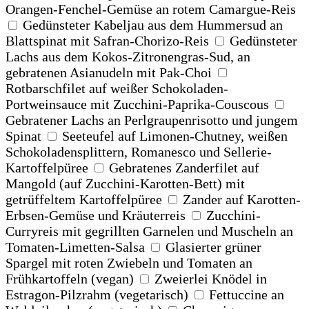
Orangen-Fenchel-Gemüse an rotem Camargue-Reis
Gedünsteter Kabeljau aus dem Hummersud an
Blattspinat mit Safran-Chorizo-Reis
Gedünsteter
Lachs aus dem Kokos-Zitronengras-Sud, an
gebratenen Asianudeln mit Pak-Choi
Rotbarschfilet auf weißer Schokoladen-
Portweinsauce mit Zucchini-Paprika-Couscous
Gebratener Lachs an Perlgraupenrisotto und jungem
Spinat
Seeteufel auf Limonen-Chutney, weißen
Schokoladensplittern, Romanesco und Sellerie-
Kartoffelpüree
Gebratenes Zanderfilet auf
Mangold (auf Zucchini-Karotten-Bett) mit
getrüffeltem Kartoffelpüree
Zander auf Karotten-
Erbsen-Gemüse und Kräuterreis
Zucchini-
Curryreis mit gegrillten Garnelen und Muscheln an
Tomaten-Limetten-Salsa
Glasierter grüner
Spargel mit roten Zwiebeln und Tomaten an
Frühkartoffeln (vegan)
Zweierlei Knödel in
Estragon-Pilzrahm (vegetarisch)
Fettuccine an