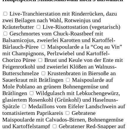
Live-Tranchierstation mit Rinderrücken, dazu
zwei Beilagen nach Wahl, Rotweinjus und
Kräuterbutter
Live-Risottostation (vegetarisch)
Geschmortes vom Chuck-Roastbeef mit
Balsamicojus, zweierlei Karotten und Kartoffel-
Bärlauch-Püree
Maispoularde a la “Coq au Vin”
mit Champignons, Perlzwiebel und Kartoffel-
Chorizo Püree
Brust und Keule von der Ente mit
Feigenrotkohl und zweierlei Klößen an Walnuss-
Butterschmelze
Krustenbraten in Biersoße an
Sauerkraut mit Brätlingen
Maispoularde auf
Mole Poblano an grünem Bohnengemüse und
Brätlingen
Wildgulasch mit Lebkuchengewürz,
glasiertem Rosenkohl (Grünkohl) und Haselnuss-
Spätzle
Medaillons vom Eifeler Landschwein auf
tomatisiertem Paprikareis
Gebratene
Maispoularde mit Calvados-Birnen, Bohnengemüse
und Kartoffelstampf
Gebratener Red-Snapper auf