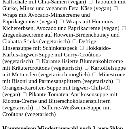
Kaltschale mit Chia-Samen (vegan)
Tabouleh mit
Gurke, Minze und veganem Feta-Käse (vegan)
Wraps mit Avocado-Minzecreme und
Paprikagemüse (vegan)
Wraps mit Hummus,
Kichererbsen, Avocado und Paprikacreme (vegan)
Ziegenkäsecreme auf Rotwein-Birnenchutney und
Ciabatta Sticks (vegetarisch)
Deftige
Linsensuppe mit Schinkenspeck
Hokkaido-
Kürbis-Ingwer-Suppe mit Curry-Croûtons
(vegetarisch)
Karamellisierte Blumenkohlcreme
mit Kräutercroûtons (vegetarisch)
Kartoffelsuppe
mit Mettenden (vegetarisch möglich)
Minestrone
mit Risoni und Parmesansplittern (vegetarisch)
Orangen-Karotten-Suppe mit Ingwer-Chili-Öl
(vegan)
Pikante Tomaten-Aprikosensuppe mit
Ricotta-Creme und Bitterschokoladensplittern
(vegetarisch)
Sellerie-Weißwein-Suppe mit
Croûtons (vegetarisch)
Hauptspeisen
Mindestauswahl
noch 3 auswählen