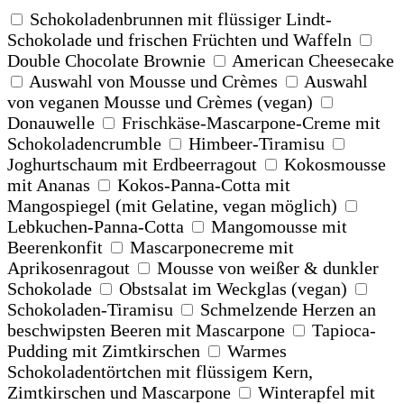
Schokoladenbrunnen mit flüssiger Lindt-
Schokolade und frischen Früchten und Waffeln
Double Chocolate Brownie
American Cheesecake
Auswahl von Mousse und Crèmes
Auswahl
von veganen Mousse und Crèmes (vegan)
Donauwelle
Frischkäse-Mascarpone-Creme mit
Schokoladencrumble
Himbeer-Tiramisu
Joghurtschaum mit Erdbeerragout
Kokosmousse
mit Ananas
Kokos-Panna-Cotta mit
Mangospiegel (mit Gelatine, vegan möglich)
Lebkuchen-Panna-Cotta
Mangomousse mit
Beerenkonfit
Mascarponecreme mit
Aprikosenragout
Mousse von weißer & dunkler
Schokolade
Obstsalat im Weckglas (vegan)
Schokoladen-Tiramisu
Schmelzende Herzen an
beschwipsten Beeren mit Mascarpone
Tapioca-
Pudding mit Zimtkirschen
Warmes
Schokoladentörtchen mit flüssigem Kern,
Zimtkirschen und Mascarpone
Winterapfel mit