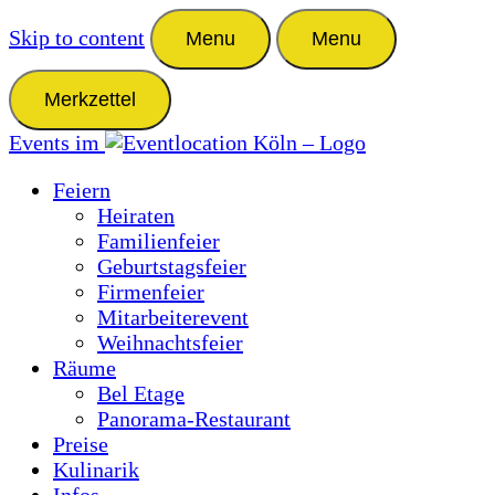
Skip to content
Menu
Menu
Merkzettel
Events im
Feiern
Heiraten
Familienfeier
Geburtstagsfeier
Firmenfeier
Mitarbeiterevent
Weihnachtsfeier
Räume
Bel Etage
Panorama-Restaurant
Preise
Kulinarik