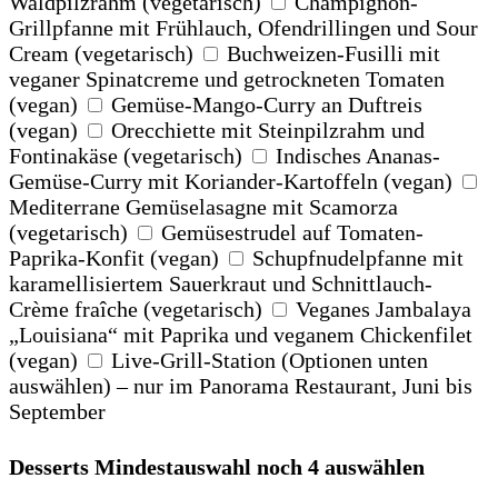
Waldpilzrahm (vegetarisch)
Champignon-
Grillpfanne mit Frühlauch, Ofendrillingen und Sour
Cream (vegetarisch)
Buchweizen-Fusilli mit
veganer Spinatcreme und getrockneten Tomaten
(vegan)
Gemüse-Mango-Curry an Duftreis
(vegan)
Orecchiette mit Steinpilzrahm und
Fontinakäse (vegetarisch)
Indisches Ananas-
Gemüse-Curry mit Koriander-Kartoffeln (vegan)
Mediterrane Gemüselasagne mit Scamorza
(vegetarisch)
Gemüsestrudel auf Tomaten-
Paprika-Konfit (vegan)
Schupfnudelpfanne mit
karamellisiertem Sauerkraut und Schnittlauch-
Crème fraîche (vegetarisch)
Veganes Jambalaya
„Louisiana“ mit Paprika und veganem Chickenfilet
(vegan)
Live-Grill-Station (Optionen unten
auswählen) – nur im Panorama Restaurant, Juni bis
September
Desserts
Mindestauswahl
noch 4 auswählen