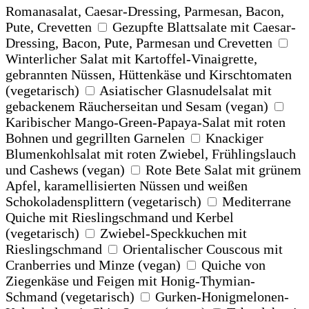
Romanasalat, Caesar-Dressing, Parmesan, Bacon,
Pute, Crevetten
Gezupfte Blattsalate mit Caesar-
Dressing, Bacon, Pute, Parmesan und Crevetten
Winterlicher Salat mit Kartoffel-Vinaigrette,
gebrannten Nüssen, Hüttenkäse und Kirschtomaten
(vegetarisch)
Asiatischer Glasnudelsalat mit
gebackenem Räucherseitan und Sesam (vegan)
Karibischer Mango-Green-Papaya-Salat mit roten
Bohnen und gegrillten Garnelen
Knackiger
Blumenkohlsalat mit roten Zwiebel, Frühlingslauch
und Cashews (vegan)
Rote Bete Salat mit grünem
Apfel, karamellisierten Nüssen und weißen
Schokoladensplittern (vegetarisch)
Mediterrane
Quiche mit Rieslingschmand und Kerbel
(vegetarisch)
Zwiebel-Speckkuchen mit
Rieslingschmand
Orientalischer Couscous mit
Cranberries und Minze (vegan)
Quiche von
Ziegenkäse und Feigen mit Honig-Thymian-
Schmand (vegetarisch)
Gurken-Honigmelonen-