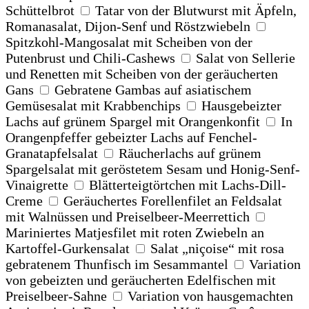
Schüttelbrot
Tatar von der Blutwurst mit Äpfeln,
Romanasalat, Dijon-Senf und Röstzwiebeln
Spitzkohl-Mangosalat mit Scheiben von der
Putenbrust und Chili-Cashews
Salat von Sellerie
und Renetten mit Scheiben von der geräucherten
Gans
Gebratene Gambas auf asiatischem
Gemüsesalat mit Krabbenchips
Hausgebeizter
Lachs auf grünem Spargel mit Orangenkonfit
In
Orangenpfeffer gebeizter Lachs auf Fenchel-
Granatapfelsalat
Räucherlachs auf grünem
Spargelsalat mit geröstetem Sesam und Honig-Senf-
Vinaigrette
Blätterteigtörtchen mit Lachs-Dill-
Creme
Geräuchertes Forellenfilet an Feldsalat
mit Walnüssen und Preiselbeer-Meerrettich
Mariniertes Matjesfilet mit roten Zwiebeln an
Kartoffel-Gurkensalat
Salat „niçoise“ mit rosa
gebratenem Thunfisch im Sesammantel
Variation
von gebeizten und geräucherten Edelfischen mit
Preiselbeer-Sahne
Variation von hausgemachten