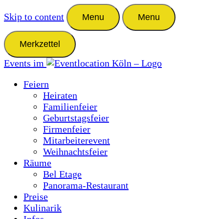
Skip to content
Menu
Menu
Merkzettel
Events im
Feiern
Heiraten
Familienfeier
Geburtstagsfeier
Firmenfeier
Mitarbeiterevent
Weihnachtsfeier
Räume
Bel Etage
Panorama-Restaurant
Preise
Kulinarik